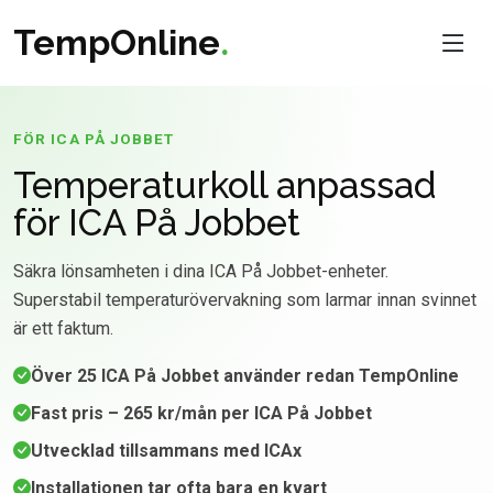
TempOnline
.
FÖR ICA PÅ JOBBET
Temperaturkoll anpassad
för ICA På Jobbet
Säkra lönsamheten i dina ICA På Jobbet-enheter.
Superstabil temperaturövervakning som larmar innan svinnet
är ett faktum.
Över 25 ICA På Jobbet använder redan TempOnline
Fast pris – 265 kr/mån per ICA På Jobbet
Utvecklad tillsammans med ICAx
Installationen tar ofta bara en kvart